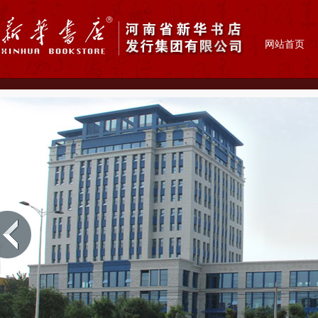
网站首页
新华书店简介
省新华书店发行集团有限公司前身为
省新华书店，成立于1949年4月1
隶属于中原出版传媒集团，其经营范
盖图书、音像、电子出版物发行，具
小学教材发行和评议类教辅发行资
2008年12月注册变更为河南省新华
发行集团有限公司。