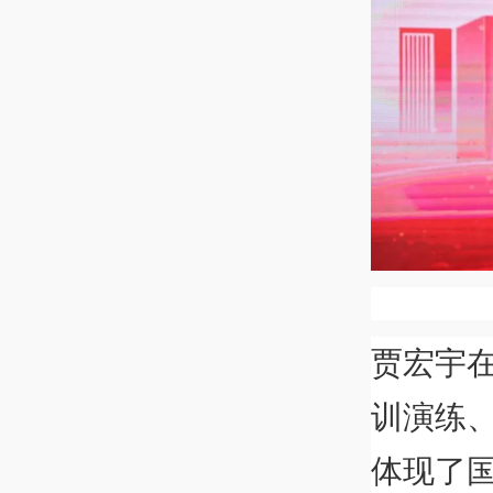
贾宏宇
训演练
体现了