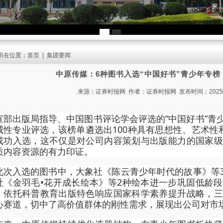
所在位置：
首页
|
集团要闻
中原传媒：6种图书入选“中国好书”青少年专榜
来源：证券时报网 作者：证券时报网 发布时间：2025/6/5
宣部出版局指导、中国图书评论学会评选的“中国好书”青
威性专业评选，该榜单遴选出100种具有思想性、艺术性
成功入选，这不仅是对公司内容策划与出版能力的国家级
质内容资源的有力印证。
此次入选的图书中，大象社《陈云青少年时代的故事》等
社《金羽毛•花开成长绘本》等2种绘本进一步巩固低龄
》依托科普教育出版特色响应国家科学素养提升战略，三
心赛道，切中了高价值群体的刚性需求，展现出公司对市