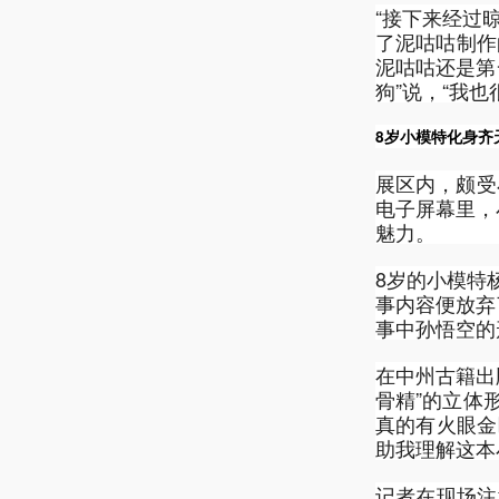
“接下来经过
了泥咕咕制作
泥咕咕还是第
狗”说，“我也
8岁小模特化身齐
展区内，颇受
电子屏幕里，
魅力。
8岁的小模特
事内容便放弃
事中孙悟空的
在中州古籍出
骨精”的立体
真的有火眼金
助我理解这本
记者在现场注