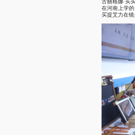
古丽格娜·买
在河南上学的
买提艾力在镜